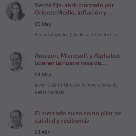
Renta fija: abril marcado por
Oriente Medio, inflación y
repunte de tipos
05
May
Paula Sampedro
|
Analista de Renta Fija
Amazon, Microsoft y Alphabet
lideran la nueva fase de
crecimiento en la nube impulsada
04
May
por la IA
Javier Galán
|
Director de Inversiones de
Renta Variable
El mercado suizo como pilar de
calidad y resiliencia
24
Abr