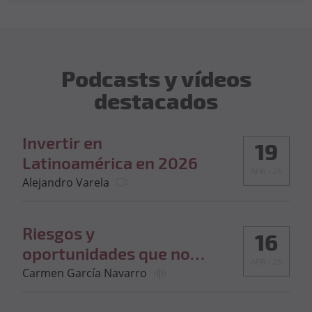
Podcasts y vídeos
destacados
Invertir en
19
Latinoamérica en 2026
APR • 26
Alejandro Varela
Riesgos y
16
oportunidades que nos
APR • 26
deja Irán en Renta Fija
Carmen García Navarro