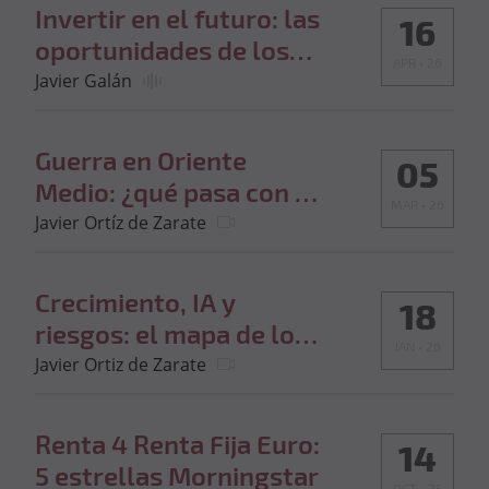
Invertir en el futuro: las
16
oportunidades de los
APR • 26
fondos temáticos en
Javier Galán
2026
Guerra en Oriente
05
Medio: ¿qué pasa con el
MAR • 26
Brent y Wall Street?
Javier Ortíz de Zarate
Crecimiento, IA y
18
riesgos: el mapa de los
JAN • 26
mercados en 2026
Javier Ortiz de Zarate
Renta 4 Renta Fija Euro:
14
5 estrellas Morningstar
OCT • 25