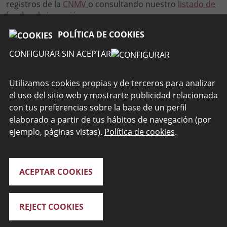
registros de la
CNMV
o consultando nuestro
listado de
fondos de inversión
.
POLÍTICA DE COOKIES
CONFIGURAR SIN ACEPTAR
RENTA 4 GESTORA
Utilizamos cookies propias y de terceros para analizar
el uso del sitio web y mostrarte publicidad relacionada
WEBS DEL GRUPO
con tus preferencias sobre la base de un perfil
elaborado a partir de tus hábitos de navegación (por
SEGURIDAD
ejemplo, páginas vistas).
Política de cookies
.
ACEPTAR COOKIES
REJECT COOKIES