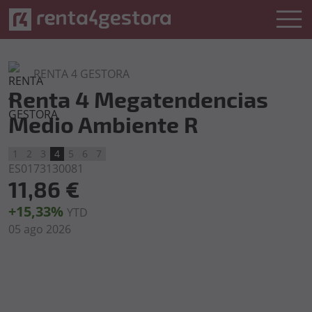
RENTA 4 GESTORA
Renta 4 Megatendencias
Medio Ambiente R
1
2
3
4
5
6
7
ES0173130081
11,86 €
+15,33%
YTD
05 ago 2026