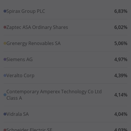
Spirax Group PLC
6,83%
Zaptec ASA Ordinary Shares
6,02%
Grenergy Renovables SA
5,06%
Siemens AG
4,97%
Veralto Corp
4,39%
Contemporary Amperex Technology Co Ltd
4,14%
Class A
Vidrala SA
4,04%
Schneider Electric SE
4,03%