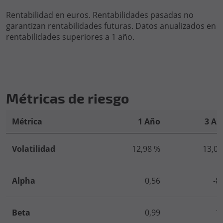
Rentabilidad en euros. Rentabilidades pasadas no
garantizan rentabilidades futuras. Datos anualizados en
rentabilidades superiores a 1 año.
Métricas de riesgo
Métrica
1 Año
3 Añ
Volatilidad
12,98 %
13,06
Alpha
0,56
-8
Beta
0,99
1