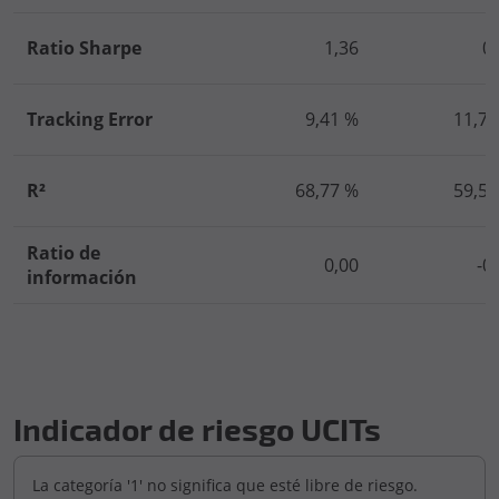
Ratio Sharpe
1,36
0
Tracking Error
9,41 %
11,75
R²
68,77 %
59,53
Ratio de
0,00
-0
información
Indicador de riesgo UCITs
La categoría '1' no significa que esté libre de riesgo.