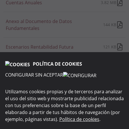
Cuentas Anuales
3.82 MB
Anexo al Documento de Datos
144 KB
Fundamentales
Escenarios Rentabilidad Futura
121 KB
POLÍTICA DE COOKIES
CONFIGURAR SIN ACEPTAR
RENTA 4 GESTORA
Utilizamos cookies propias y de terceros para analizar
el uso del sitio web y mostrarte publicidad relacionada
WEBS DEL GRUPO
con tus preferencias sobre la base de un perfil
elaborado a partir de tus hábitos de navegación (por
SEGURIDAD
ejemplo, páginas vistas).
Política de cookies
.