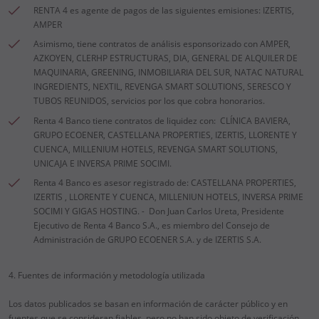
RENTA 4 es agente de pagos de las siguientes emisiones: IZERTIS,
AMPER
Asimismo, tiene contratos de análisis esponsorizado con AMPER,
AZKOYEN, CLERHP ESTRUCTURAS, DIA, GENERAL DE ALQUILER DE
MAQUINARIA, GREENING, INMOBILIARIA DEL SUR, NATAC NATURAL
INGREDIENTS, NEXTIL, REVENGA SMART SOLUTIONS, SERESCO Y
TUBOS REUNIDOS, servicios por los que cobra honorarios.
Renta 4 Banco tiene contratos de liquidez con: CLÍNICA BAVIERA,
GRUPO ECOENER, CASTELLANA PROPERTIES, IZERTIS, LLORENTE Y
CUENCA, MILLENIUM HOTELS, REVENGA SMART SOLUTIONS,
UNICAJA E INVERSA PRIME SOCIMI.
Renta 4 Banco es asesor registrado de: CASTELLANA PROPERTIES,
IZERTIS , LLORENTE Y CUENCA, MILLENIUN HOTELS, INVERSA PRIME
SOCIMI Y GIGAS HOSTING.
-
Don Juan Carlos Ureta, Presidente
Ejecutivo de Renta 4 Banco S.A., es miembro del Consejo de
Administración de GRUPO ECOENER S.A. y de IZERTIS S.A.
4. Fuentes de información y metodología utilizada
Los datos publicados se basan en información de carácter público y en
fuentes que se consideran fiables, pero no han sido objeto de verificación