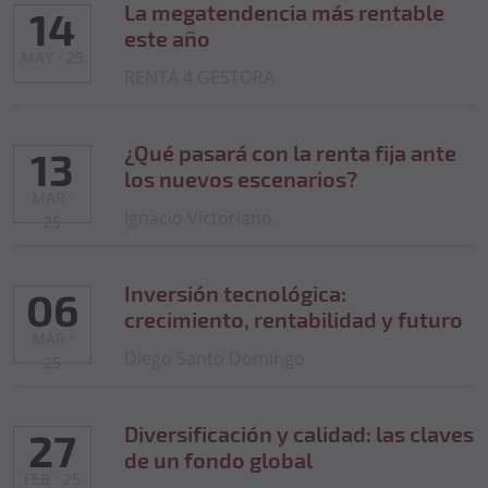
La megatendencia más rentable
14
este año
MAY · 25
RENTA 4 GESTORA
¿Qué pasará con la renta fija ante
13
los nuevos escenarios?
MAR ·
Ignacio Victoriano
25
Inversión tecnológica:
06
crecimiento, rentabilidad y futuro
MAR ·
Diego Santo Domingo
25
Diversificación y calidad: las claves
27
de un fondo global
FEB · 25