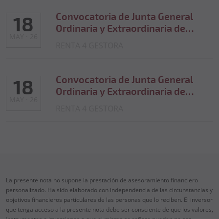
2026)
Convocatoria de Junta General
18
Ordinaria y Extraordinaria de
MAY · 26
accionistas de TORMES
RENTA 4 GESTORA
INVERSIONES 2019, SIL, S.A. (23-
06-2026)
Convocatoria de Junta General
18
Ordinaria y Extraordinaria de
MAY · 26
accionistas de TERRA BLAVA
RENTA 4 GESTORA
GLOBAL, SIL, S.A. (22-06-2026)
La presente nota no supone la prestación de asesoramiento financiero
personalizado. Ha sido elaborado con independencia de las circunstancias y
objetivos financieros particulares de las personas que lo reciben. El inversor
que tenga acceso a la presente nota debe ser consciente de que los valores,