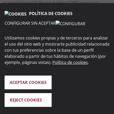
la Comisión Nacional del Mercado de Valores (CNMV) respecto a los
servicios de inversión y auxiliares.
POLÍTICA DE COOKIES
CONFIGURAR SIN ACEPTAR
RENTA 4 GESTORA
Utilizamos cookies propias y de terceros para analizar
el uso del sitio web y mostrarte publicidad relacionada
WEBS DEL GRUPO
con tus preferencias sobre la base de un perfil
elaborado a partir de tus hábitos de navegación (por
SEGURIDAD
ejemplo, páginas vistas).
Política de cookies
.
ACEPTAR COOKIES
REJECT COOKIES
Renta 4 Banco S.A. 2026. Todos los derechos reservados