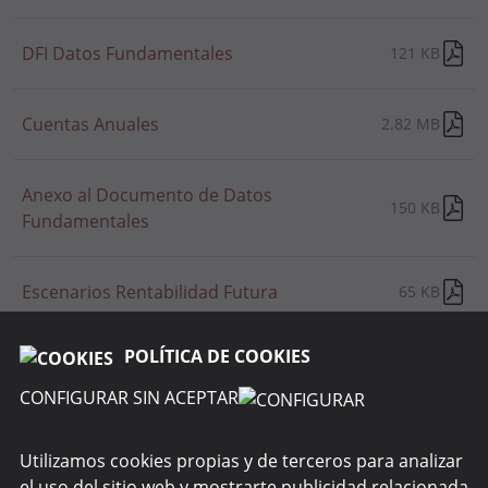
DFI Datos Fundamentales
121 KB
Cuentas Anuales
2.82 MB
Anexo al Documento de Datos
150 KB
Fundamentales
Escenarios Rentabilidad Futura
65 KB
POLÍTICA DE COOKIES
CONFIGURAR SIN ACEPTAR
RENTA 4 GESTORA
Utilizamos cookies propias y de terceros para analizar
el uso del sitio web y mostrarte publicidad relacionada