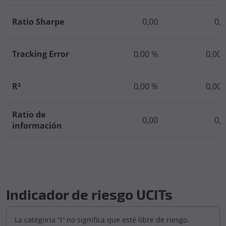
Ratio Sharpe
0,00
0,
Tracking Error
0,00 %
0,00 
R²
0,00 %
0,00 
Ratio de
0,00
0,
información
Indicador de riesgo UCITs
La categoría '1' no significa que esté libre de riesgo.