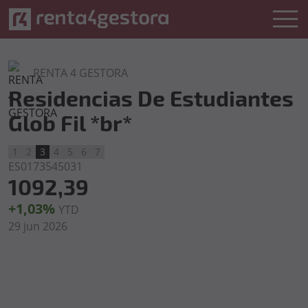
RENTA 4 GESTORA
Residencias De Estudiantes
Glob Fil *br*
1
2
3
4
5
6
7
ES0173545031
1092,39
+1,03%
YTD
29 jun 2026