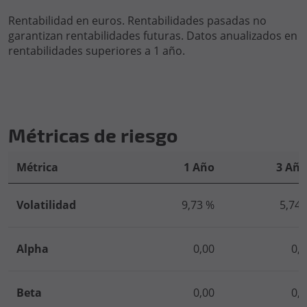
Rentabilidad en euros. Rentabilidades pasadas no
garantizan rentabilidades futuras. Datos anualizados en
rentabilidades superiores a 1 año.
Métricas de riesgo
Métrica
1 Año
3 Año
Volatilidad
9,73 %
5,74 
Alpha
0,00
0,
Beta
0,00
0,