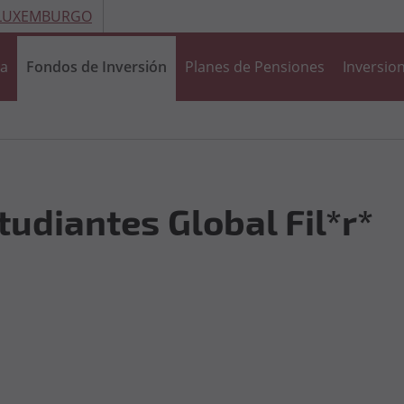
 LUXEMBURGO
ra
Fondos de Inversión
Planes de Pensiones
Inversion
udiantes Global Fil*r*