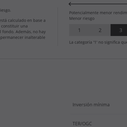
riesgo.
Potencialmente menor rendim
Menor riesgo
 está calculado en base a
 constituir una
1
2
3
del fondo. Además, no hay
a permanecer inalterable
La categoría '1' no significa qu
Inversión mínima
TER/OGC