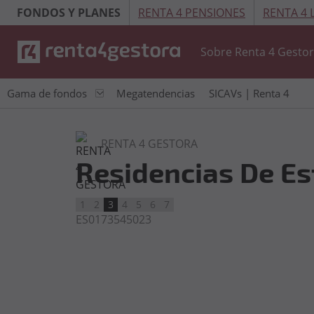
FONDOS Y PLANES
RENTA 4 PENSIONES
RENTA 4
Sobre Renta 4 Gesto
Gama de fondos
Megatendencias
SICAVs | Renta 4
RENTA 4 GESTORA
Residencias De Est
1
2
3
4
5
6
7
ES0173545023