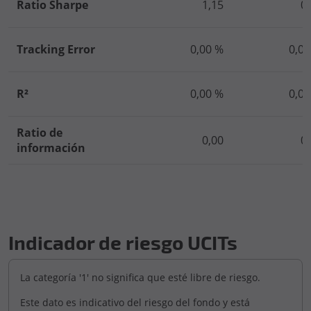
Ratio Sharpe
1,15
0
Tracking Error
0,00 %
0,00
R²
0,00 %
0,00
Ratio de
0,00
0
información
Indicador de riesgo UCITs
La categoría '1' no significa que esté libre de riesgo.
Este dato es indicativo del riesgo del fondo y está