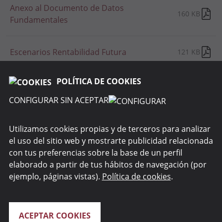
Anexo al Documento de Datos
160 KB
Fundamentales
Escenarios Rentabilidad Futura
121 KB
POLÍTICA DE COOKIES
CONFIGURAR SIN ACEPTAR
RENTA 4 GESTORA
Utilizamos cookies propias y de terceros para analizar
el uso del sitio web y mostrarte publicidad relacionada
WEBS DEL GRUPO
con tus preferencias sobre la base de un perfil
elaborado a partir de tus hábitos de navegación (por
SEGURIDAD
ejemplo, páginas vistas).
Política de cookies
.
ACEPTAR COOKIES