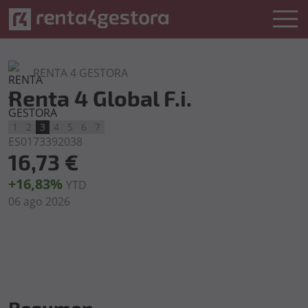
RENTA 4 GESTORA
Renta 4 Global F.i.
1
2
3
4
5
6
7
ES0173392038
16,73 €
+16,83%
YTD
06 ago 2026
Resumen