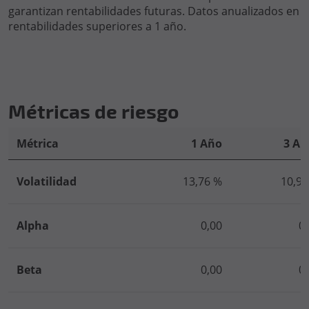
garantizan rentabilidades futuras. Datos anualizados en
rentabilidades superiores a 1 año.
Métricas de riesgo
Métrica
1 Año
3 Añ
Volatilidad
13,76 %
10,97
Alpha
0,00
0
Beta
0,00
0