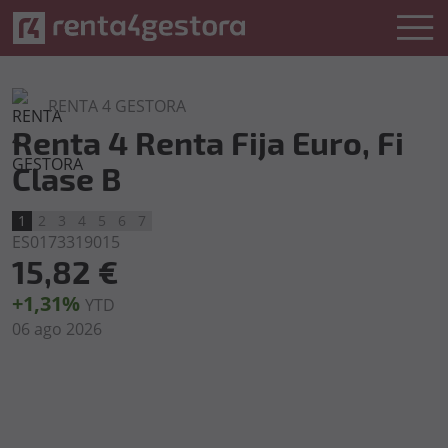
RENTA 4 GESTORA
Renta 4 Renta Fija Euro, Fi
Clase B
1
2
3
4
5
6
7
ES0173319015
15,82 €
+1,31%
YTD
06 ago 2026