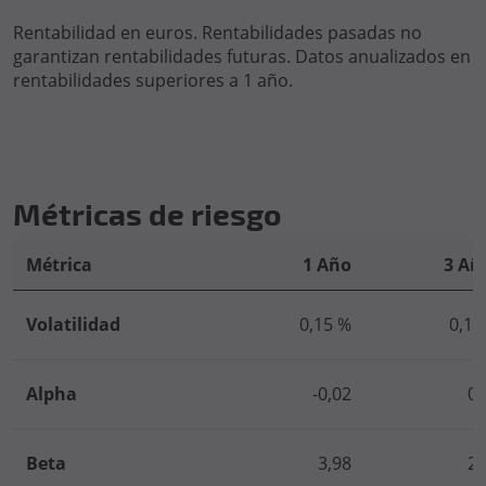
Rentabilidad en euros. Rentabilidades pasadas no
garantizan rentabilidades futuras. Datos anualizados en
rentabilidades superiores a 1 año.
Métricas de riesgo
Métrica
1 Año
3 Añ
Volatilidad
0,15 %
0,17
Alpha
-0,02
0,
Beta
3,98
2,