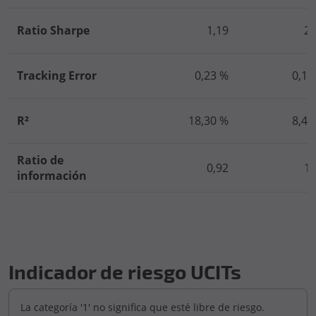
Ratio Sharpe
1,19
2,
Tracking Error
0,23 %
0,18
R²
18,30 %
8,46
Ratio de
0,92
1,
información
Indicador de riesgo UCITs
La categoría '1' no significa que esté libre de riesgo.