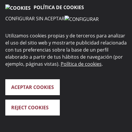
POLÍTICA DE COOKIES
CONFIGURAR SIN ACEPTAR
RENTA 4 GESTORA
Utilizamos cookies propias y de terceros para analizar
el uso del sitio web y mostrarte publicidad relacionada
WEBS DEL GRUPO
con tus preferencias sobre la base de un perfil
elaborado a partir de tus hábitos de navegación (por
SEGURIDAD
ejemplo, páginas vistas).
Política de cookies
.
ACEPTAR COOKIES
REJECT COOKIES
Renta 4 Banco S.A. 2026. Todos los derechos reservados