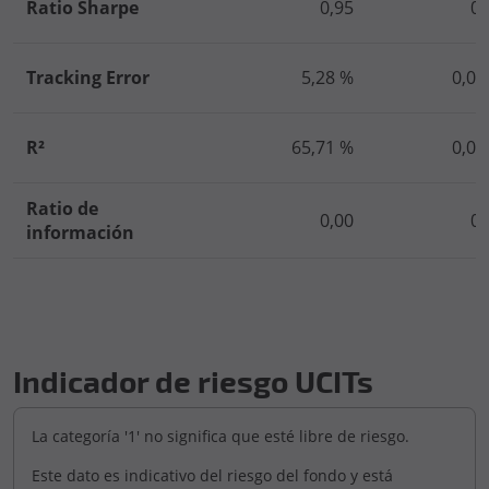
Ratio Sharpe
0,95
0,
Tracking Error
5,28 %
0,00
R²
65,71 %
0,00
Ratio de
0,00
0,
información
Indicador de riesgo UCITs
La categoría '1' no significa que esté libre de riesgo.
Este dato es indicativo del riesgo del fondo y está