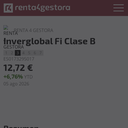
RENTA 4 GESTORA
Inverglobal Fi Clase B
1
2
3
4
5
6
7
ES0173295017
12,72 €
+6,76%
YTD
05 ago 2026
Resumen