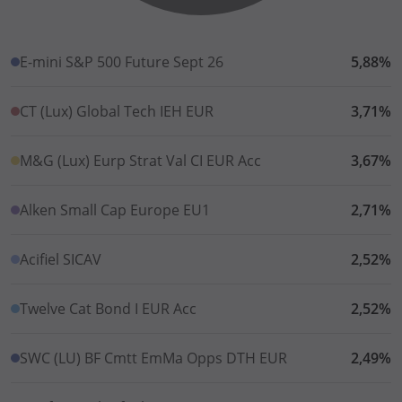
E-mini S&P 500 Future Sept 26
5,88%
CT (Lux) Global Tech IEH EUR
3,71%
M&G (Lux) Eurp Strat Val CI EUR Acc
3,67%
Alken Small Cap Europe EU1
2,71%
Acifiel SICAV
2,52%
Twelve Cat Bond I EUR Acc
2,52%
SWC (LU) BF Cmtt EmMa Opps DTH EUR
2,49%