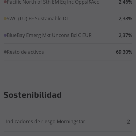
Pacific North of Sth EM Eq Inc OppsI$Acc
2,46%
SWC (LU) EF Sustainable DT
2,38%
BlueBay Emerg Mkt Uncons Bd C EUR
2,37%
Resto de activos
69,30%
Sostenibilidad
2
Indicadores de riesgo Morningstar