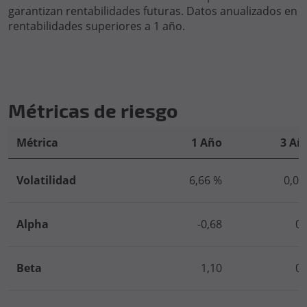
garantizan rentabilidades futuras. Datos anualizados en
rentabilidades superiores a 1 año.
Métricas de riesgo
Métrica
1 Año
3 Añ
Volatilidad
6,66 %
0,00
Alpha
-0,68
0,
Beta
1,10
0,