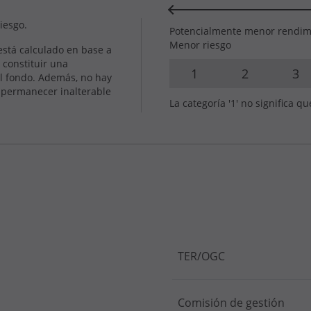
riesgo.
Potencialmente menor rendim
Menor riesgo
 está calculado en base a
 constituir una
1
2
3
del fondo. Además, no hay
a permanecer inalterable
La categoría '1' no significa qu
TER/OGC
Comisión de gestión