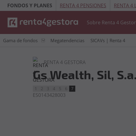
FONDOS Y PLANES
RENTA 4 PENSIONES
RENTA 4
Sobre Renta 4 Gesto
Gama de fondos
Megatendencias
SICAVs | Renta 4
RENTA 4 GESTORA
Gs Wealth, Sil, S.a
1
2
3
4
5
6
7
ES0143428003