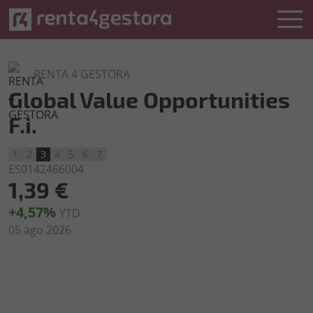
RENTA 4 GESTORA
Global Value Opportunities
F.i.
1
2
3
4
5
6
7
ES0142466004
1,39 €
+4,57%
YTD
05 ago 2026