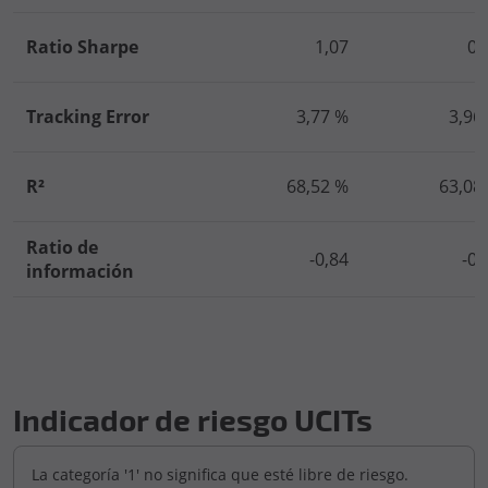
Ratio Sharpe
1,07
0,
Tracking Error
3,77 %
3,96
R²
68,52 %
63,08
Ratio de
-0,84
-0,
información
Indicador de riesgo UCITs
La categoría '1' no significa que esté libre de riesgo.