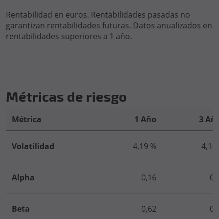
Rentabilidad en euros. Rentabilidades pasadas no
garantizan rentabilidades futuras. Datos anualizados en
rentabilidades superiores a 1 año.
Métricas de riesgo
Métrica
1 Año
3 Añ
Volatilidad
4,19 %
4,16
Alpha
0,16
0,
Beta
0,62
0,