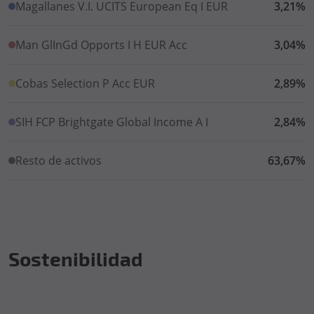
Magallanes V.I. UCITS European Eq I EUR
3,21%
Man GlInGd Opports I H EUR Acc
3,04%
Cobas Selection P Acc EUR
2,89%
SIH FCP Brightgate Global Income A I
2,84%
Resto de activos
63,67%
Sostenibilidad