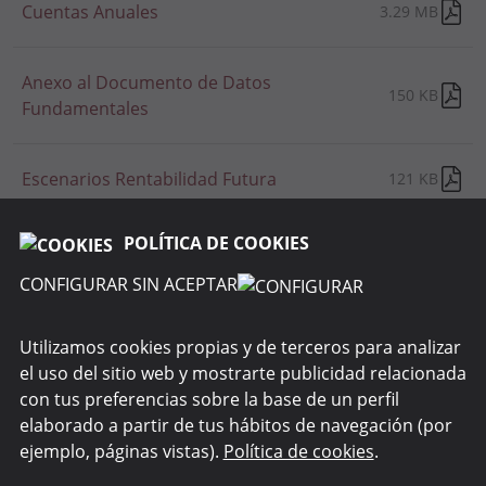
Cuentas Anuales
3.29 MB
Anexo al Documento de Datos
150 KB
Fundamentales
Escenarios Rentabilidad Futura
121 KB
POLÍTICA DE COOKIES
CONFIGURAR SIN ACEPTAR
RENTA 4 GESTORA
Utilizamos cookies propias y de terceros para analizar
el uso del sitio web y mostrarte publicidad relacionada
WEBS DEL GRUPO
con tus preferencias sobre la base de un perfil
elaborado a partir de tus hábitos de navegación (por
SEGURIDAD
ejemplo, páginas vistas).
Política de cookies
.