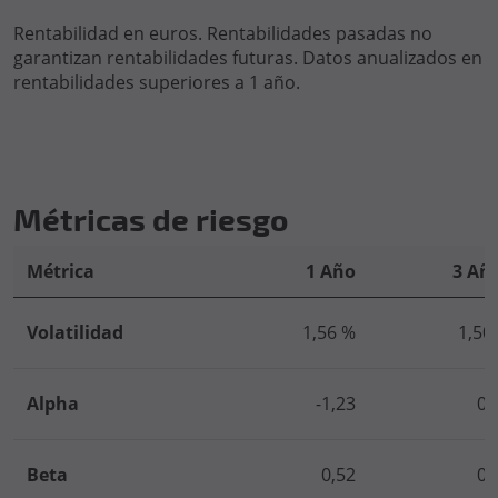
Rentabilidad en euros. Rentabilidades pasadas no
garantizan rentabilidades futuras. Datos anualizados en
rentabilidades superiores a 1 año.
Métricas de riesgo
Métrica
1 Año
3 Añ
Volatilidad
1,56 %
1,50
Alpha
-1,23
0,
Beta
0,52
0,