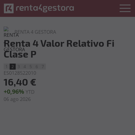
RENTA 4 GESTORA
Renta 4 Valor Relativo Fi
Clase P
1
2
3
4
5
6
7
ES0128522010
16,40 €
+0,96%
YTD
06 ago 2026