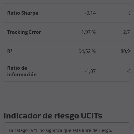
Ratio Sharpe
-0,14
0,
Tracking Error
1,97 %
2,72
R²
94,52 %
80,90
Ratio de
-1,07
-0,
información
Indicador de riesgo UCITs
La categoría '1' no significa que esté libre de riesgo.