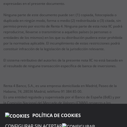
expresadas en el presente documento.
Ninguna parte de este documento puede ser: (1) copiada, fotocopiada o
duplicada en ningún modo, forma o medio (2) redistribuida o (3) citada, sin
permiso previo por escrito de Renta 4. Ninguna parte de esta nota IIC podrá
reproducirse, llevarse o transmitirse a aquellos países (o personas o
entidades de los mismos) en los que su distribución pudiera estar prohibida
por la normativa aplicable. El incumplimiento de estas restricciones podrá
constituir infracción de la legislación de la jurisdicción relevante.
El sistema retributivo del autor/es de la presente nota IIC no está basado en
el resultado de ninguna transacción específica de banca de inversiones.
Renta 4 Banco, S.A., es una empresa domiciliada en Madrid, Paseo de la
Habana, 74, 28036 Madrid, teléfono 91 384 85 00.
Es una entidad regulada y supervisada por el Banco de España (BdE) y por
la Comisión Nacional del Mercado de Valores (CNMV) respecto a los
servicios de inversión y auxiliares.
POLÍTICA DE COOKIES
CONFIGURAR SIN ACEPTAR