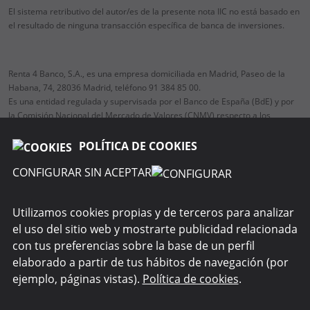
El sistema retributivo del autor/es de la presente nota IIC no está basado en
el resultado de ninguna transacción específica de banca de inversiones.
Renta 4 Banco, S.A., es una empresa domiciliada en Madrid, Paseo de la
Habana, 74, 28036 Madrid, teléfono 91 384 85 00.
Es una entidad regulada y supervisada por el Banco de España (BdE) y por
la Comisión Nacional del Mercado de Valores (CNMV) respecto a los
servicios de inversión y auxiliares.
POLÍTICA DE COOKIES
CONFIGURAR SIN ACEPTAR
RENTA 4 GESTORA
Utilizamos cookies propias y de terceros para analizar
el uso del sitio web y mostrarte publicidad relacionada
WEBS DEL GRUPO
con tus preferencias sobre la base de un perfil
elaborado a partir de tus hábitos de navegación (por
SEGURIDAD
ejemplo, páginas vistas).
Política de cookies
.