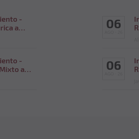
iento -
I
06
rica a
R
AGO · 26
2026
d
Al
iento -
I
06
 Mixto a
R
AGO · 26
2026
c
Ja