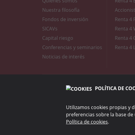
Quiénes somos
Renta 4 
Nuestra filosofía
Accionis
Fondos de inversión
Renta 4 
SICAVs
Renta 4 
Capital riesgo
Renta 4 
Conferencias y seminarios
Renta 4
Noticias de interés
Anuncios y publicaciones
Hechos relevante
POLÍTICA DE CO
IA Page
Utilizamos cookies propias y d
preferencias sobre la base de 
Política de cookies
.