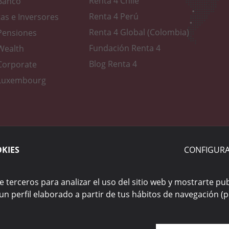
Renta 4 Chile
Banco
Renta 4 Perú
tas e Inversores
Renta 4 Global (Colombia)
Pensiones
Fundación Renta 4
Wealth
Blog Renta 4
Corporate
 Luxembourg
s
Tablón de anuncios y SAC
Política de privacidad
Política d
OKIES
CONFIGURA
e terceros para analizar el uso del sitio web y mostrarte pu
un perfil elaborado a partir de tus hábitos de navegación (p