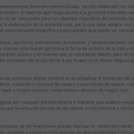
asesoramiento financiero personalizado. Ha sido elaborado con ind
lo reciben. El inversor que tenga acceso a la presente nota debe se
 no ser adecuados para sus objetivos específicos de inversión, su p
 la elaboración de la presente nota, por lo que debe adoptar sus 
el asesoramiento específico y especializado que pueda ser necesar
s datos, opiniones, estimaciones, previsiones y recomendaciones co
s clientes información general a la fecha de emisión de la nota y es
rácter público y en fuentes que se consideran fiables, pero dich
las entidades del Grupo Renta 4 por lo que no se ofrece ninguna ga
 de comunicar dichos cambios ni de actualizar el contenido del 
rta, invitación o solicitud de compra o suscripción de valores o d
de base a ningún contrato, compromiso o decisión de ningún tipo.
guna por cualquier pérdida directa o indirecta que pudiera resul
nta que la evolución pasada de los valores o instrumentos o resulta
resultados de las inversiones pueden fluctuar en contra del interés
uros, opciones y valores o instrumentos de alta rentabilidad (high y