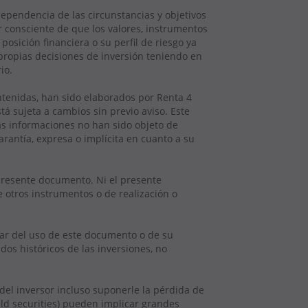
ependencia de las circunstancias y objetivos
r consciente de que los valores, instrumentos
osición financiera o su perfil de riesgo ya
propias decisiones de inversión teniendo en
io.
ntenidas, han sido elaborados por Renta 4
tá sujeta a cambios sin previo aviso. Este
as informaciones no han sido objeto de
rantía, expresa o implícita en cuanto a su
presente documento. Ni el presente
e otros instrumentos o de realización o
tar del uso de este documento o de su
dos históricos de las inversiones, no
 del inversor incluso suponerle la pérdida de
ield securities) pueden implicar grandes