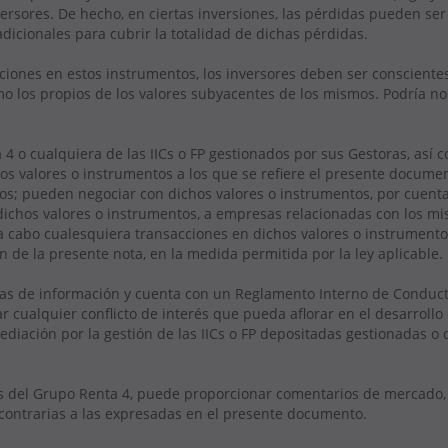
rsores. De hecho, en ciertas inversiones, las pérdidas pueden ser s
dicionales para cubrir la totalidad de dichas pérdidas.
sacciones en estos instrumentos, los inversores deben ser conscient
mo los propios de los valores subyacentes de los mismos. Podría n
4 o cualquiera de las IICs o FP gestionados por sus Gestoras, así 
s valores o instrumentos a los que se refiere el presente documen
os; pueden negociar con dichos valores o instrumentos, por cuenta 
dichos valores o instrumentos, a empresas relacionadas con los mis
a cabo cualesquiera transacciones en dichos valores o instrumento
ón de la presente nota, en la medida permitida por la ley aplicable.
as de información y cuenta con un Reglamento Interno de Conduct
r cualquier conflicto de interés que pueda aflorar en el desarrollo
ediación por la gestión de las IICs o FP depositadas gestionadas o
 del Grupo Renta 4, puede proporcionar comentarios de mercado, v
s contrarias a las expresadas en el presente documento.