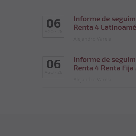
Informe de seguim
06
Renta 4 Latinoamé
AGO · 26
cierre de julio de 
Alejandro Varela
Informe de seguim
06
Renta 4 Renta Fija
AGO · 26
cierre de julio de 
Alejandro Varela