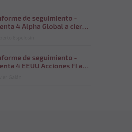
nforme de seguimiento -
enta 4 Alpha Global a cierre
e julio de 2026
berto Espelosín
nforme de seguimiento -
enta 4 EEUU Acciones FI a
ierre de julio de 2026
vier Galán