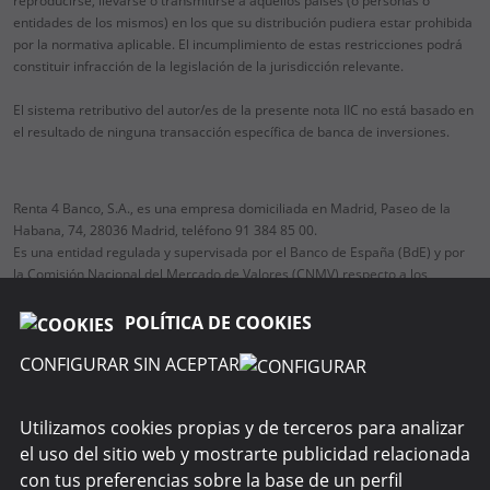
reproducirse, llevarse o transmitirse a aquellos países (o personas o
entidades de los mismos) en los que su distribución pudiera estar prohibida
por la normativa aplicable. El incumplimiento de estas restricciones podrá
constituir infracción de la legislación de la jurisdicción relevante.
El sistema retributivo del autor/es de la presente nota IIC no está basado en
el resultado de ninguna transacción específica de banca de inversiones.
Renta 4 Banco, S.A., es una empresa domiciliada en Madrid, Paseo de la
Habana, 74, 28036 Madrid, teléfono 91 384 85 00.
Es una entidad regulada y supervisada por el Banco de España (BdE) y por
la Comisión Nacional del Mercado de Valores (CNMV) respecto a los
servicios de inversión y auxiliares.
POLÍTICA DE COOKIES
CONFIGURAR SIN ACEPTAR
RENTA 4 GESTORA
Utilizamos cookies propias y de terceros para analizar
el uso del sitio web y mostrarte publicidad relacionada
WEBS DEL GRUPO
con tus preferencias sobre la base de un perfil